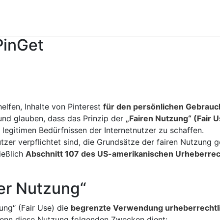
PinGet
lfen, Inhalte von Pinterest
für den persönlichen Gebrauc
und glauben, dass das Prinzip der
„Fairen Nutzung“ (Fair U
egitimen Bedürfnissen der Internetnutzer zu schaffen.
utzer verpflichtet sind, die Grundsätze der fairen Nutzung 
ießlich
Abschnitt 107 des US-amerikanischen Urheberrech
rer Nutzung“
ung“ (Fair Use) die
begrenzte Verwendung urheberrechtli
wenn diese Nutzung folgenden Zwecken dient: