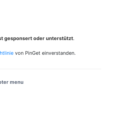
st gesponsert oder unterstützt
.
tlinie
von PinGet einverstanden.
oter menu