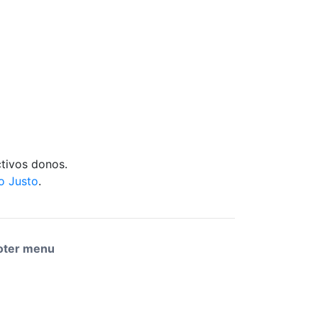
tivos donos.
o Justo
.
oter menu